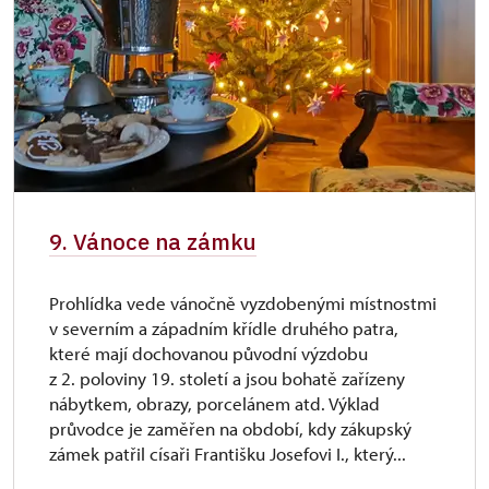
9. Vánoce na zámku
Prohlídka vede vánočně vyzdobenými místnostmi
v severním a západním křídle druhého patra,
které mají dochovanou původní výzdobu
z 2. poloviny 19. století a jsou bohatě zařízeny
nábytkem, obrazy, porcelánem atd. Výklad
průvodce je zaměřen na období, kdy zákupský
zámek patřil císaři Františku Josefovi I., který...