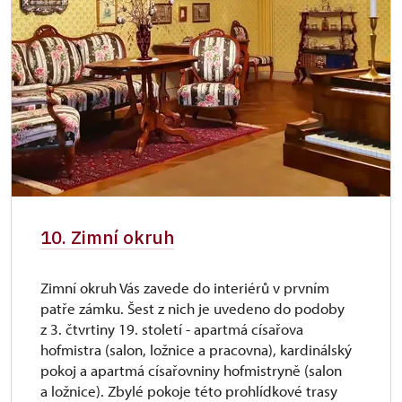
10. Zimní okruh
Zimní okruh Vás zavede do interiérů v prvním
patře zámku. Šest z nich je uvedeno do podoby
z 3. čtvrtiny 19. století - apartmá císařova
hofmistra (salon, ložnice a pracovna), kardinálský
pokoj a apartmá císařovniny hofmistryně (salon
a ložnice). Zbylé pokoje této prohlídkové trasy