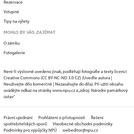
Rezervace
Vstupné
Tipy na výlety
MOHLO BY VÁS ZAJÍMAT
O zámku
Fotogalerie
Není-li výslovně uvedeno jinak, podléhají fotografie a texty
licenci
Creative Commons
(CC BY-NC-ND 3.0 CZ) (Uveďte autora |
Neužívejte dílo komerčně | Nezasahujte do díla). Při užití obsahu
uvádějte odkaz na stránky www.npu.cz a „zdroj: Národní památkový
ústav“
Právní ujednání
Prohlášení o přístupnosti
Řešení
spotřebitelských sporů
Všeobecné obchodní podmínky
Podmínky pro výpůjčky NPÚ
webeditor@npu.cz