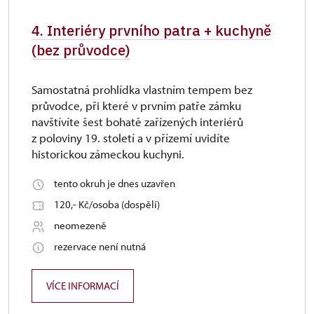
4. Interiéry prvního patra + kuchyně
(bez průvodce)
Samostatná prohlídka vlastním tempem bez
průvodce, při které v prvním patře zámku
navštívíte šest bohatě zařízených interiérů
z poloviny 19. století a v přízemí uvidíte
historickou zámeckou kuchyni.
tento okruh je dnes uzavřen
120,- Kč/osoba (dospělí)
neomezeně
rezervace není nutná
VÍCE INFORMACÍ