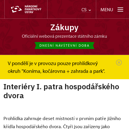
MENU
CS
Zákupy
oficiální webová prezentace státního zámku
DNEŠNÍ NÁVŠTĚVNÍ DOBA
V pondělí je v provozu pouze prohlídkový
Zákupy
Interiéry I. patra hospodářského...
okruh "Konírna, kočárovna + zahrada a park".
Interiéry I. patra hospodářského
dvora
Prohlídka zahrnuje deset místností v prvním patře jižního
křídla hospodářského dvora. Čtyři jsou zařízeny jako