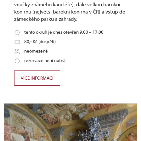
vnučky známého kancléře), dále velkou barokní
konírnu (největší barokní konírna v ČR) a vstup do
zámeckého parku a zahrady.
tento okruh je dnes otevřen 9.00 – 17.00
80,- Kč (dospělí)
neomezeně
rezervace není nutná
VÍCE INFORMACÍ