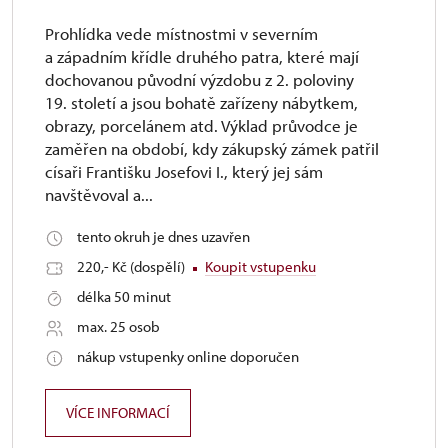
Prohlídka vede místnostmi v severním
a západním křídle druhého patra, které mají
dochovanou původní výzdobu z 2. poloviny
19. století a jsou bohatě zařízeny nábytkem,
obrazy, porcelánem atd. Výklad průvodce je
zaměřen na období, kdy zákupský zámek patřil
císaři Františku Josefovi I., který jej sám
navštěvoval a...
tento okruh je dnes uzavřen
220,- Kč (dospělí)
Koupit vstupenku
délka 50 minut
max. 25 osob
nákup vstupenky online doporučen
VÍCE INFORMACÍ