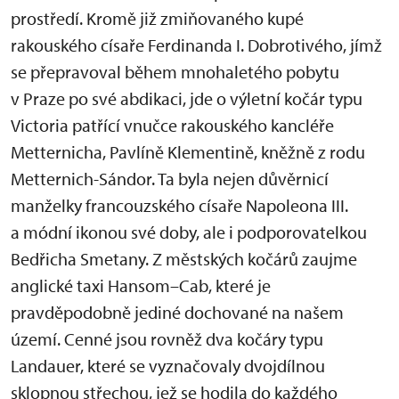
prostředí. Kromě již zmiňovaného kupé
rakouského císaře Ferdinanda I. Dobrotivého, jímž
se přepravoval během mnohaletého pobytu
v Praze po své abdikaci, jde o výletní kočár typu
Victoria patřící vnučce rakouského kancléře
Metternicha, Pavlíně Klementině, kněžně z rodu
Metternich-Sándor. Ta byla nejen důvěrnicí
manželky francouzského císaře Napoleona III.
a módní ikonou své doby, ale i podporovatelkou
Bedřicha Smetany. Z městských kočárů zaujme
anglické taxi Hansom–Cab, které je
pravděpodobně jediné dochované na našem
území. Cenné jsou rovněž dva kočáry typu
Landauer, které se vyznačovaly dvojdílnou
sklopnou střechou, jež se hodila do každého