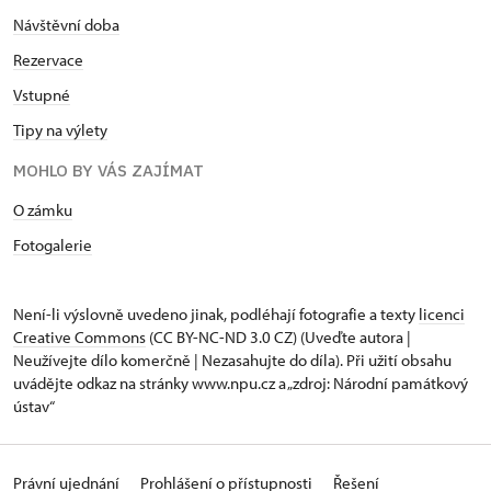
Návštěvní doba
Rezervace
Vstupné
Tipy na výlety
MOHLO BY VÁS ZAJÍMAT
O zámku
Fotogalerie
Není-li výslovně uvedeno jinak, podléhají fotografie a texty
licenci
Creative Commons
(CC BY-NC-ND 3.0 CZ) (Uveďte autora |
Neužívejte dílo komerčně | Nezasahujte do díla). Při užití obsahu
uvádějte odkaz na stránky www.npu.cz a „zdroj: Národní památkový
ústav“
Právní ujednání
Prohlášení o přístupnosti
Řešení