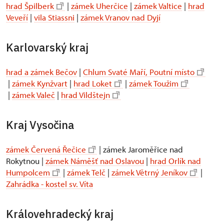
hrad Špilberk
|
zámek Uherčice
|
zámek Valtice
|
hrad
Veveří
|
vila Stiassni
|
zámek Vranov nad Dyjí
Karlovarský kraj
hrad a zámek Bečov
|
Chlum Svaté Maří, Poutní místo
|
zámek Kynžvart
|
hrad Loket
|
zámek Toužim
|
zámek Valeč
|
hrad Vildštejn
Kraj Vysočina
zámek Červená Řečice
| zámek Jaroměřice nad
Rokytnou |
zámek Náměšť nad Oslavou
|
hrad Orlík nad
Humpolcem
|
zámek Telč
|
zámek Větrný Jeníkov
|
Zahrádka - kostel sv. Víta
Královehradecký kraj