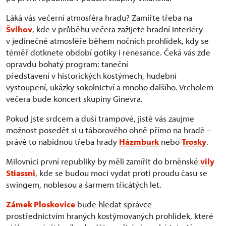
Láká vás večerní atmosféra hradu? Zamiřte třeba na
Švihov
, kde v průběhu večera zažijete hradní interiéry
v jedinečné atmosféře během nočních prohlídek, kdy se
téměř dotknete období gotiky i renesance. Čeká vás zde
opravdu bohatý program: taneční
představení v historických kostýmech, hudební
vystoupení, ukázky sokolnictví a mnoho dalšího. Vrcholem
večera bude koncert skupiny Ginevra.
Pokud jste srdcem a duší trampové, jistě vás zaujme
možnost posedět si u táborového ohně přímo na hradě –
právě to nabídnou třeba hrady
Házmburk
nebo
Trosky
.
Milovníci první republiky by měli zamířit do brněnské
vily
Stiassni
, kde se budou moci vydat proti proudu času se
swingem, noblesou a šarmem třicátých let.
Zámek Ploskovice
bude hledat správce
prostřednictvím hraných kostýmovaných prohlídek, které