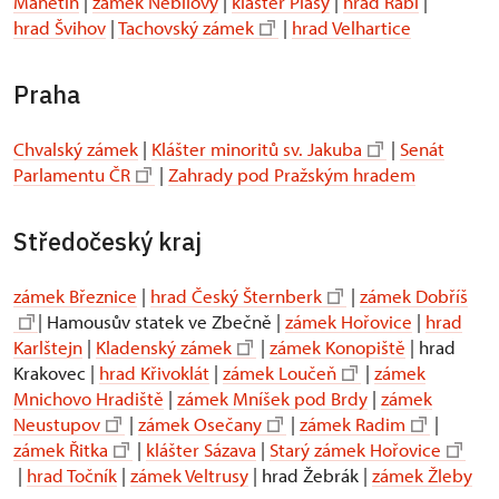
Manětín
|
zámek Nebílovy
|
klášter Plasy
|
hrad Rabí
|
hrad Švihov
|
Tachovský zámek
|
hrad Velhartice
Praha
Chvalský zámek
|
Klášter minoritů sv. Jakuba
|
Senát
Parlamentu ČR
|
Zahrady pod Pražským hradem
Středočeský kraj
zámek Březnice
|
hrad Český Šternberk
|
zámek Dobříš
| Hamousův statek ve Zbečně |
zámek Hořovice
|
hrad
Karlštejn
|
Kladenský zámek
|
zámek Konopiště
| hrad
Krakovec |
hrad Křivoklát
|
zámek Loučeň
|
zámek
Mnichovo Hradiště
|
zámek Mníšek pod Brdy
|
zámek
Neustupov
|
zámek Osečany
|
zámek Radim
|
zámek Řitka
|
klášter Sázava
|
Starý zámek Hořovice
|
hrad Točník
|
zámek Veltrusy
| hrad Žebrák |
zámek Žleby