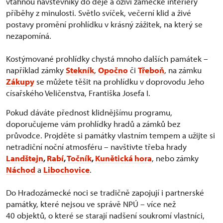
vtáhnou návštěvníky do děje a oživí zámecké interiéry
příběhy z minulosti. Světlo svíček, večerní klid a živé
postavy promění prohlídku v krásný zážitek, na který se
nezapomíná.
Kostýmované prohlídky chystá mnoho dalších památek –
například zámky
Stekník
,
Opočno
či
Třeboň
, na zámku
Zákupy
se můžete těšit na prohlídku v doprovodu Jeho
císařského Veličenstva, Františka Josefa I.
Pokud dáváte přednost klidnějšímu programu,
doporučujeme vám prohlídky hradů a zámků bez
průvodce. Projděte si památky vlastním tempem a užijte si
netradiční noční atmosféru – navštivte třeba hrady
Landštejn
,
Rabí
,
Točník
,
Kunětická hora
, nebo zámky
Náchod
a
Libochovice
.
Do Hradozámecké noci se tradičně zapojují i partnerské
památky, které nejsou ve správě NPÚ – více než
40 objektů, o které se starají nadšení soukromí vlastníci,