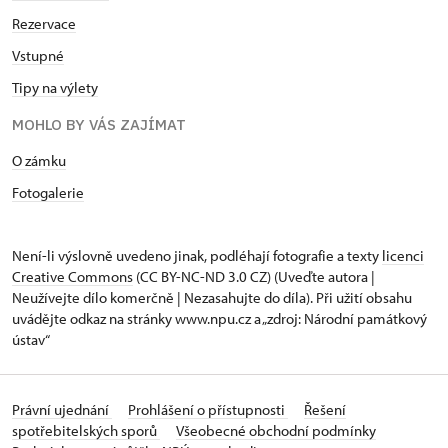
Rezervace
Vstupné
Tipy na výlety
MOHLO BY VÁS ZAJÍMAT
O zámku
Fotogalerie
Není-li výslovně uvedeno jinak, podléhají fotografie a texty
licenci
Creative Commons
(CC BY-NC-ND 3.0 CZ) (Uveďte autora |
Neužívejte dílo komerčně | Nezasahujte do díla). Při užití obsahu
uvádějte odkaz na stránky www.npu.cz a „zdroj: Národní památkový
ústav“
Právní ujednání
Prohlášení o přístupnosti
Řešení
spotřebitelských sporů
Všeobecné obchodní podmínky