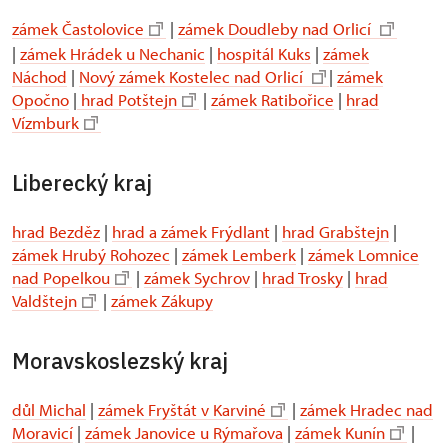
zámek Častolovice
|
zámek Doudleby nad Orlicí
|
zámek Hrádek u Nechanic
|
hospitál Kuks
|
zámek
Náchod
|
Nový zámek Kostelec nad Orlicí
|
zámek
Opočno
|
hrad Potštejn
|
zámek Ratibořice
|
hrad
Vízmburk
Liberecký kraj
hrad Bezděz
|
hrad a zámek Frýdlant
|
hrad Grabštejn
|
zámek Hrubý Rohozec
|
zámek Lemberk
|
zámek Lomnice
nad Popelkou
|
zámek Sychrov
|
hrad Trosky
|
hrad
Valdštejn
|
zámek Zákupy
Moravskoslezský kraj
důl Michal
|
zámek Fryštát v Karviné
|
zámek Hradec nad
Moravicí
|
zámek Janovice u Rýmařova
|
zámek Kunín
|