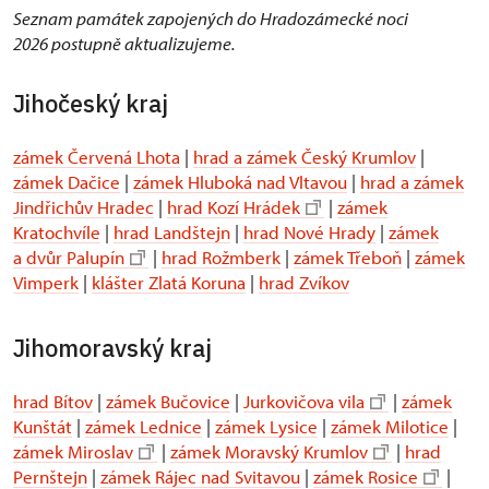
Seznam památek zapojených do Hradozámecké noci
2026 postupně aktualizujeme.
Jihočeský kraj
zámek Červená Lhota
|
hrad a zámek Český Krumlov
|
zámek Dačice
|
zámek Hluboká nad Vltavou
|
hrad a zámek
Jindřichův Hradec
|
hrad Kozí Hrádek
|
zámek
Kratochvíle
|
hrad Landštejn
|
hrad Nové Hrady
|
zámek
a dvůr Palupín
|
hrad Rožmberk
|
zámek Třeboň
|
zámek
Vimperk
|
klášter Zlatá Koruna
|
hrad Zvíkov
Jihomoravský kraj
hrad Bítov
|
zámek Bučovice
|
Jurkovičova vila
|
zámek
Kunštát
|
zámek Lednice
|
zámek Lysice
|
zámek Milotice
|
zámek Miroslav
|
zámek Moravský Krumlov
|
hrad
Pernštejn
|
zámek Rájec nad Svitavou
|
zámek Rosice
|