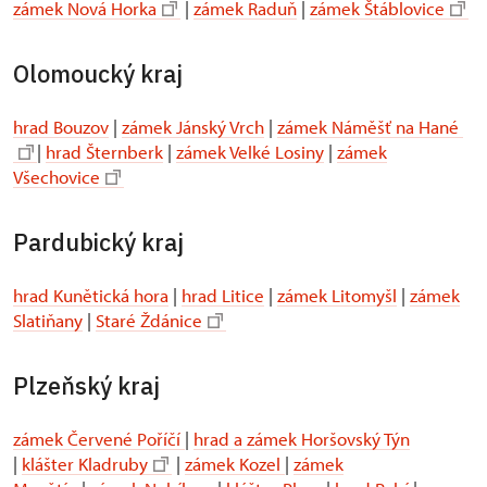
zámek Nová Horka
|
zámek Raduň
|
zámek Štáblovice
Olomoucký kraj
hrad Bouzov
|
zámek Jánský Vrch
|
zámek Náměšť na Hané
|
hrad Šternberk
|
zámek Velké Losiny
|
zámek
Všechovice
Pardubický kraj
hrad Kunětická hora
|
hrad Litice
|
zámek Litomyšl
|
zámek
Slatiňany
|
Staré Ždánice
Plzeňský kraj
zámek Červené Poříčí
|
hrad a zámek Horšovský Týn
|
klášter Kladruby
|
zámek Kozel
|
zámek