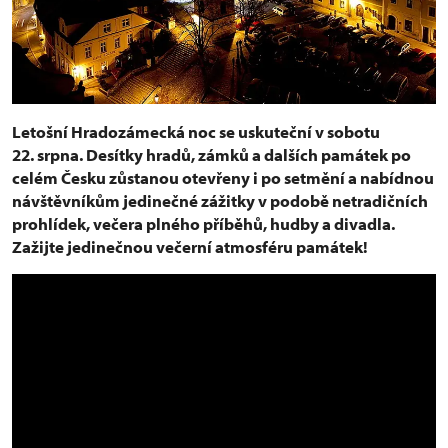
Letošní Hradozámecká noc se uskuteční v sobotu
22. srpna. Desítky hradů, zámků a dalších památek po
celém Česku zůstanou otevřeny i po setmění a nabídnou
návštěvníkům jedinečné zážitky v podobě netradičních
prohlídek, večera plného příběhů, hudby a divadla.
Zažijte jedinečnou večerní atmosféru památek!