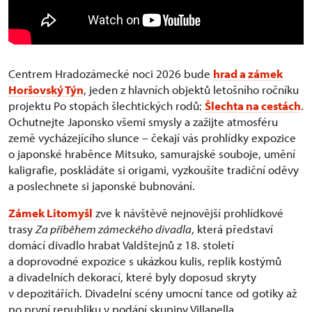
Centrem Hradozámecké noci 2026 bude
hrad a zámek
Horšovský Týn
, jeden z hlavních objektů letošního ročníku
projektu Po stopách šlechtických rodů:
Šlechta na cestách
.
Ochutnejte Japonsko všemi smysly a zažijte atmosféru
země vycházejícího slunce – čekají vás prohlídky expozice
o japonské hraběnce Mitsuko, samurajské souboje, umění
kaligrafie, poskládáte si origami, vyzkoušíte tradiční oděvy
a poslechnete si japonské bubnování.
Zámek Litomyšl
zve k návštěvě nejnovější prohlídkové
trasy
Za příběhem zámeckého divadla
, která představí
domácí divadlo hrabat Valdštejnů z 18. století
a doprovodné expozice s ukázkou kulis, replik kostýmů
a divadelních dekorací, které byly doposud skryty
v depozitářích. Divadelní scény umocní tance od gotiky až
po první republiku v podání skupiny Villanella.