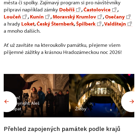
města či spolky. Zajímavý program si pro návštěvníky
připraví například zámky
Dobříš
,
Častolovice
,
Loučeň
,
Kunín
,
Moravský Krumlov
,
Osečany
a hrady
Loket
,
Český Šternberk
,
Špilberk
,
Valdštejn
a mnoho dalších.
Ať už zavítáte na kteroukoliv památku, přejeme všem
příjemné zážitky a krásnou Hradozámeckou noc 2026!
Valeč
Copyright: Aleš
Vopat
Žleby
Přehled zapojených památek podle krajů