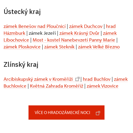
Ústecký kraj
zámek Benešov nad Ploučnicí
|
zámek Duchcov
|
hrad
Házmburk
| zámek Jezeří |
zámek Krásný Dvůr
|
zámek
Libochovice
|
Most - kostel Nanebevzetí Panny Marie
|
zámek Ploskovice
|
zámek Stekník
|
zámek Velké Březno
Zlínský kraj
Arcibiskupský zámek v Kroměříži
|
hrad Buchlov
|
zámek
Buchlovice
|
Květná Zahrada Kroměříž
|
zámek Vizovice
VÍCE O HRADOZÁMECKÉ NOCI